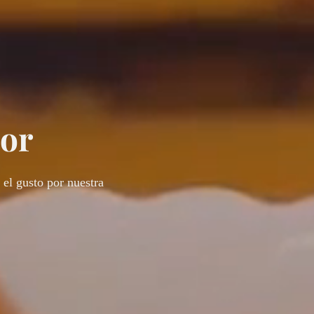
bor
 el gusto por nuestra