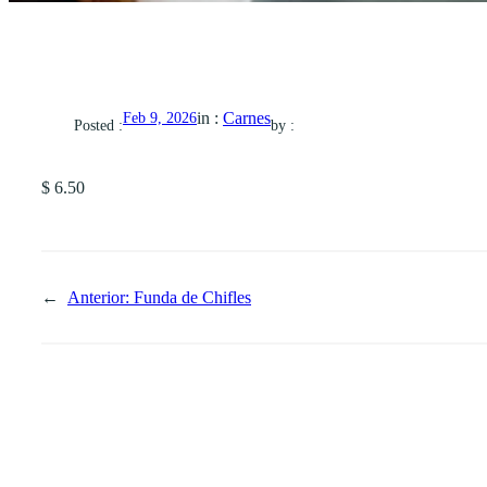
in :
Carnes
Feb 9, 2026
Posted :
by :
$ 6.50
←
Anterior:
Funda de Chifles