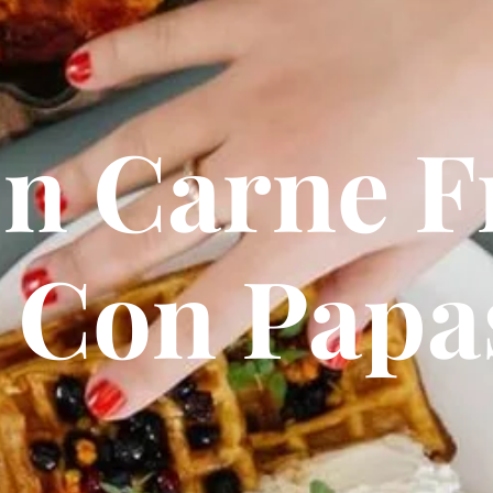
n Carne F
 Con Papa