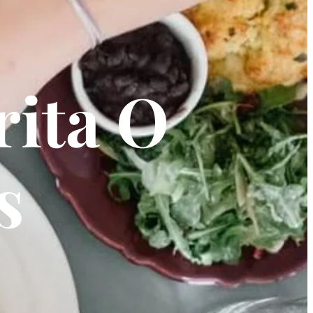
rita O
s