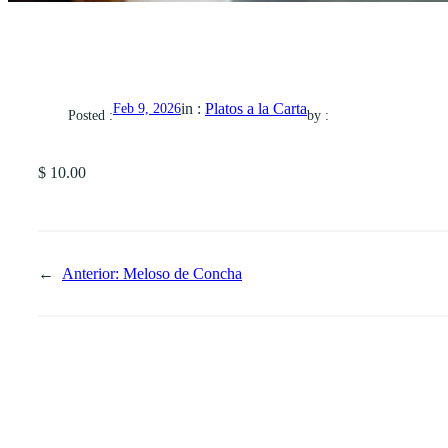
in :
Platos a la Carta
Feb 9, 2026
Posted :
by :
$ 10.00
←
Anterior:
Meloso de Concha