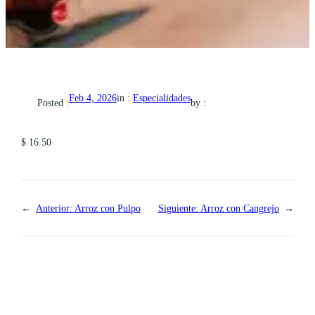
in :
Especialidades
Feb 4, 2026
Posted :
by :
$ 16.50
←
Anterior:
Arroz con Pulpo
Siguiente:
Arroz con Cangrejo
→