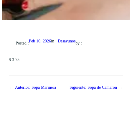
in :
Desayunos
Feb 10, 2026
Posted :
by :
$ 3.75
←
Anterior:
Sopa Marinera
Siguiente:
Sopa de Camarón
→