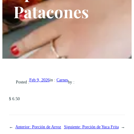
Patacones
in :
Carnes
Feb 9, 2026
Posted :
by :
$ 6.50
←
Anterior:
Porción de Arroz
Siguiente:
Porción de Yuca Frita
→