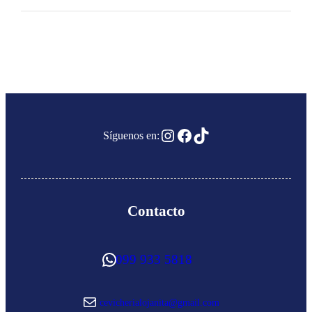
Instagram
Facebook
TikTok
Síguenos en:
Contacto
WhatsApp
099 933 5818
Correo electrónico
cevicherialojanita@gmail.com