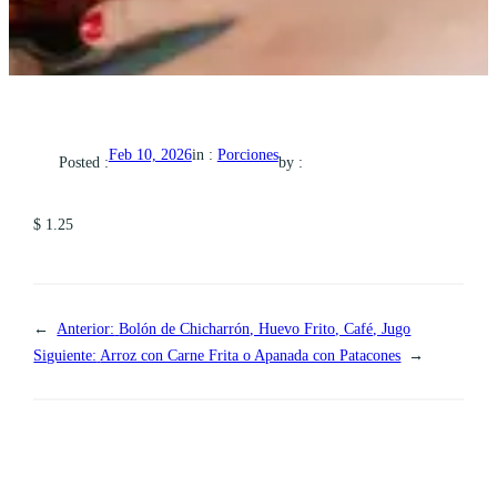
in :
Porciones
Feb 10, 2026
Posted :
by :
$ 1.25
←
Anterior:
Bolón de Chicharrón, Huevo Frito, Café, Jugo
Siguiente:
Arroz con Carne Frita o Apanada con Patacones
→