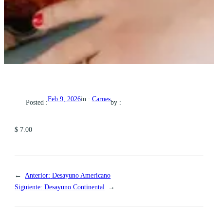
in :
Carnes
Feb 9, 2026
Posted :
by :
$ 7.00
←
Anterior:
Desayuno Americano
Siguiente:
Desayuno Continental
→