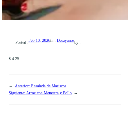
in :
Desayunos
Feb 10, 2026
Posted :
by :
$ 4.25
←
Anterior:
Ensalada de Mariscos
Siguiente:
Arroz con Menestra y Pollo
→