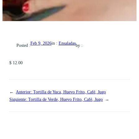
in :
Ensaladas
Feb 9, 2026
Posted :
by :
$ 12.00
←
Anterior:
Tortilla de Yuca, Huevo Frito, Café, Jugo
Siguiente:
Tortilla de Verde, Huevo Frito, Café, Jugo
→