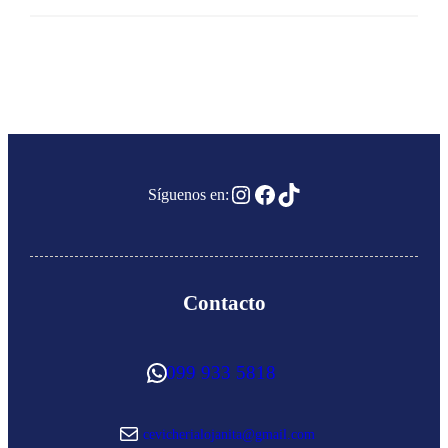
Instagram
Facebook
TikTok
Síguenos en:
Contacto
WhatsApp
099 933 5818
Correo electrónico
cevicherialojanita@gmail.com