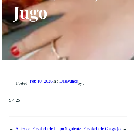
Jugo
in :
Desayunos
Feb 10, 2026
Posted :
by :
$ 4.25
←
Anterior:
Ensalada de Pulpo
Siguiente:
Ensalada de Cangrejo
→